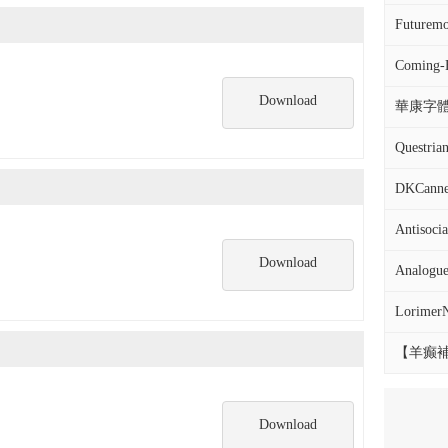
Futurem
Coming
Download
華康字體DF
Questrian
DKCanne
Antisoci
Download
Analogue
LorimerN
【羊癫補
Download