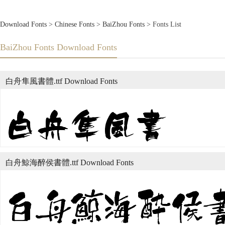
Download Fonts
>
Chinese Fonts
>
BaiZhou Fonts
> Fonts List
BaiZhou Fonts Download Fonts
白舟隼風書體.ttf Download Fonts
白舟鯨海醉侯書體.ttf Download Fonts